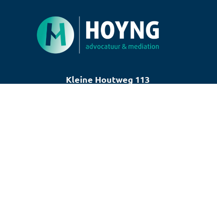
Kleine Houtweg 113
2012 CE Haarlem
Routebeschrijving
KvK 77669282 | BTW NL0032.21.904.B.20
Copyright © 2025 Hoyng Advocatuur &
Mediation
Algemene voorwaarden
Kantoorklachtenregeling
Privacyverklaring
Disclaimer